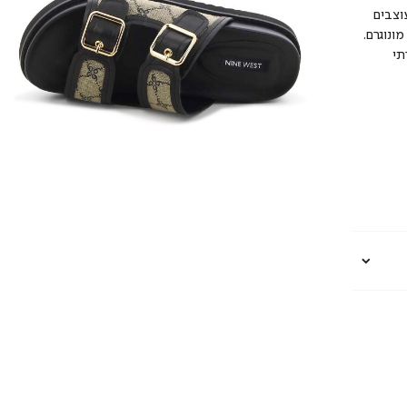
וצבים
ונוגרם.
תי