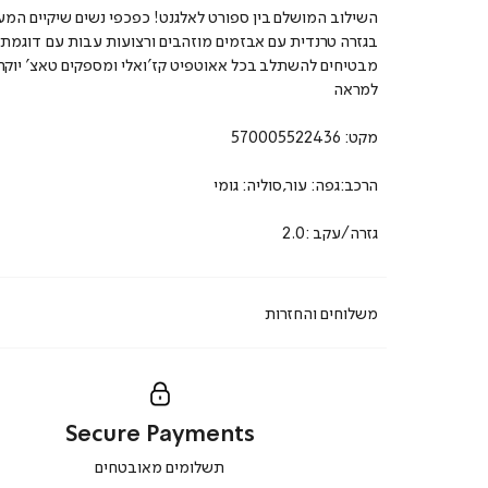
השילוב המושלם בין ספורט לאלגנט! כפכפי נשים שיקיים המע
בגזרה טרנדית עם אבזמים מוזהבים ורצועות עבות עם דוגמת מ
מבטיחים להשתלב בכל אאוטפיט קז’ואלי ומספקים טאצ’ יוקר
למראה
מקט:
570005522436
הרכב:גפה: עור,סוליה: גומי
גזרה/עקב :2.0
משלוחים והחזרות
Secure Payments
|
תשלומים מאובטחים
secure