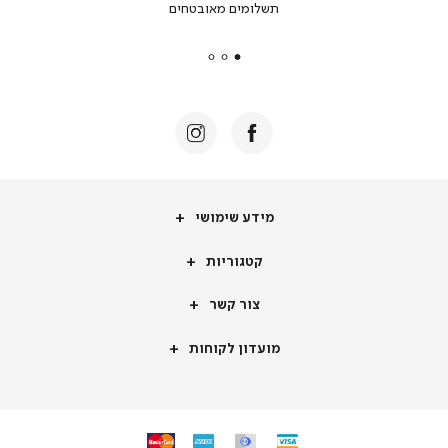
תשלומים מאובטחים
secure
payments
|
באנר
תומכי
מכירה
-
דף
הבית
(8)
מידע
מידע שימושי
שימושי
קטגוריות
קטגוריות
צור
צור קשר
קשר
מועדון
מועדון לקוחות
לקוחות