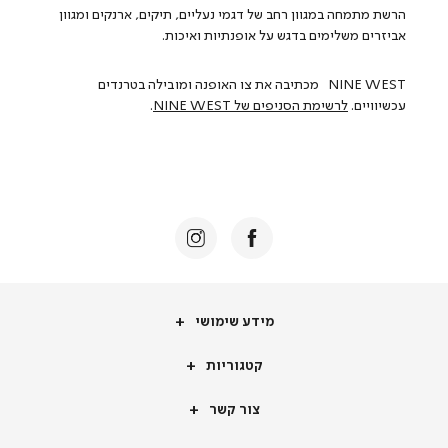
הרשת
מתמחה
במגוון
רחב
של
דגמי
נעליים
,
תיקים
,
ארנקים
ומגוון
אביזרים
משלימים
בדגש
על
אופנתיות
ואיכות
.
NINE WEST
מכתיבה
את
צו
האופנה
ומובילה
בטרנדים
עכשיוויים
.
לרשימת הסניפים של NINE WEST
.
מידע
מידע שימושי
שימושי
קטגוריות
קטגוריות
צור
צור קשר
קשר