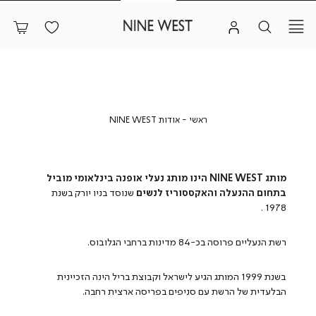
ראשי
אודות
ראשי
אודות NINE WEST
NINE
WEST
מותג
NINE WEST
הינו
מותג
נעלי
אופנה
בינלאומי
מוביל
בתחום
ההנעלה
והאקססוריז
לנשים
שנוסד
בניו
יורק
בשנת
1978 .
רשת
הנעליים
פרוסה
בכ
-84
מדינות
ברחבי
הגלובוס
.
בשנת
1999
המותג
הגיע
לישראל
וקבוצת
בריל
הינה
הזכיינית
הבלעדית
של
הרשת
עם
סניפים
בפריסה
ארצית
רחבה
.