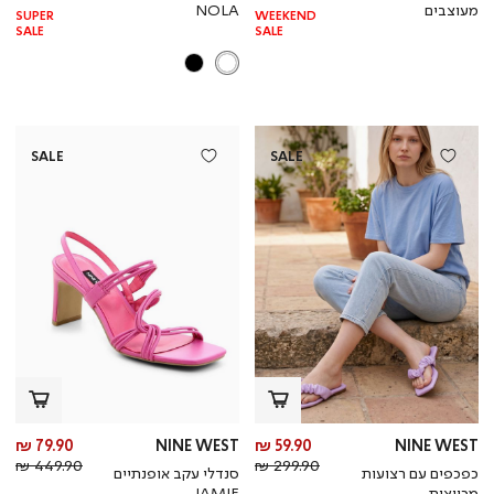
רגיל
רגי
מעוצבים
NOLA
SUPER
WEEKEND
SALE
SALE
SALE
SALE
מחיר
מח
79.90 ₪
NINE WEST
59.90 ₪
NINE WEST
מחיר
מוצר
מחי
מו
449.90 ₪
299.90 ₪
כפכפים עם רצועות
סנדלי עקב אופנתיים
רגיל
רגי
מכווצות
JAMIE