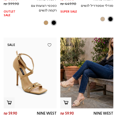
מחיר
מוצר
מחי
מו
399.90 ₪
449.90 ₪
סנדלי אספדריל לנשים
כפכפי רצועות עם
רגיל
רגי
רקמה לנשים
OUTLET
SUPER SALE
SALE
SALE
SALE
מחיר
מח
59.90 ₪
NINE WEST
59.90 ₪
NINE WEST