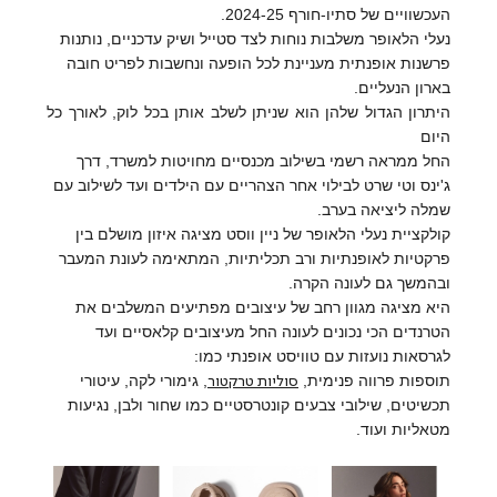
העכשוויים של סתיו-חורף 2024-25.
נעלי הלאופר משלבות נוחות לצד סטייל ושיק עדכניים, נותנות
פרשנות אופנתית מעניינת לכל הופעה ונחשבות לפריט חובה
בארון הנעליים.
היתרון הגדול שלהן הוא שניתן לשלב אותן בכל לוק, לאורך כל
היום
החל ממראה רשמי בשילוב מכנסיים מחויטות למשרד, דרך
ג'ינס וטי שרט לבילוי אחר הצהריים עם הילדים ועד לשילוב עם
שמלה ליציאה בערב.
קולקציית נעלי הלאופר של ניין ווסט מציגה איזון מושלם בין
פרקטיות לאופנתיות ורב תכליתיות, המתאימה לעונת המעבר
ובהמשך גם לעונה הקרה.
היא מציגה מגוון רחב של עיצובים מפתיעים המשלבים את
הטרנדים הכי נכונים לעונה החל מעיצובים קלאסיים ועד
לגרסאות נועזות עם טוויסט אופנתי כמו:
סוליות טרקטור
תוספות פרווה פנימית,
, גימורי לקה, עיטורי
תכשיטים, שילובי צבעים קונטרסטיים כמו שחור ולבן, נגיעות
מטאליות ועוד.