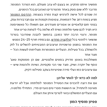
ממשיך איתנו מהקיץ, או בעצם לא עזב מעולם, הוא הטרנד המנומר.
מדובר ללא שום ספק באחד מהטרנדים האהובים בכל הזמנים,
זה שגורם לכל אישה להרגיש קצת נמרה בעצמה.
ההדפס המנומר
מגיע בטווח רחב של דוגמאות, צפופות וקטנות או עם חברבורות ענק,
בגווני חום קלאסיים או אפורים מעודנים. אם תשאלו כל פאשניסטה
היא תגיד לכם שאף מלתחה נשית לא שלמה בלי לפחות פריט אחד
מנומר, ורצוי הרבה יותר כמובן. בהמשך להבנה שמדובר בטרנד
שנשאר רלוונטי בכל
קולקציה מחדש
, גם בסתיו חורף 24-25 נפגוש
את המנומר במגוון פרשנויות ועיצובים המבטיחים להשלים כל לוק
ולהשתלב בכל פעילות. הנעליים המנומרות מצליחות לעשות הכל –
מצד אחד
משתלבות באופן מדויק בסטים אלגנטיים, שם הן מספקות טאצ'
נוסף של יוקרה ושיק, מצד שני הכי סקסיות, נשיות ולוהטות שיש –
עם עיצובים כמו נעלי סירה שפיציות בעקב סטילטו דקיק.
למה לא כדאי לך לוותר עליהן:
אם את רוצה להכניס את הסטייל המנומר למלתחה אבל לא יודעת
מאיפה להתחיל, או חוששת מפריטים נועזים מדי, התחילי מלמטה,
עם הנעליים המושלם ובואי לטרוף איתן את העולם.
פפיון מוסיף המון