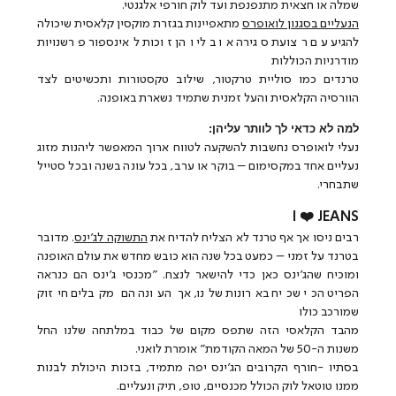
שמלה או חצאית מתנפנפת ועד לוק חורפי אלגנטי.
הנעליים בסגנון לואופרס
מתאפיינות בגזרת מוקסין קלאסית שיכולה
להגיע עם רצועת סגירה או בלי והן זוכות לאינספור פרשנויות
מודרניות הכוללות
טרנדים כמו סוליית טרקטור, שילוב טקסטורות ותכשיטים לצד
הוורסיה הקלאסית והעל זמנית שתמיד נשארת באופנה.
למה לא כדאי לך לוותר עליהן:
נעלי לואופרס נחשבות להשקעה לטווח ארוך המאפשר ליהנות מזוג
נעליים אחד במקסימום – בוקר או ערב, בכל עונה בשנה ובכל סטייל
שתבחרי.
I ❤️ JEANS
רבים ניסו אך אף טרנד לא הצליח להדיח את
התשוקה לג'ינס
. מדובר
בטרנד על זמני – כמעט בכל שנה הוא כובש מחדש את עולם האופנה
ומוכיח שהג'ינס כאן כדי להישאר לנצח. "מכנסי ג'ינס הם כנראה
הפריט הכי שכיח בארונות שלנו, אך העונה הם מקבלים חיזוק
שמורכב כולו
מהבד הקלאסי הזה שתפס מקום של כבוד במלתחה שלנו החל
משנות ה-50 של המאה הקודמת" אומרת לואני.
בסתיו -חורף הקרובים הג'ינס יפה מתמיד, בזכות היכולת לבנות
ממנו טוטאל לוק הכולל מכנסיים, טופ, תיק ונעליים.