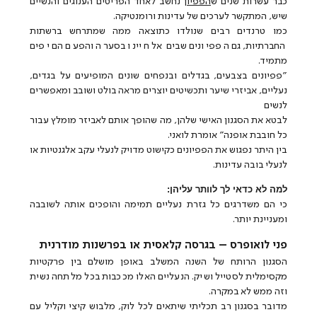
כבר עשרות שנים ש
הפפיון
נחשב לאחד הפריטים הענוגים והנשיים
שיש, המתקשר לערכים של עדינות ורומנטיקה.
כמו טרנדים רבים שנולדו כתוצאה ממה שמתרחש ברשתות
החברתיות, גם הפפיונים שבים אל חיינו בסערה והפעם הם יפים
מתמיד.
"פפיונים בצבעים, בגדלים ובנפחים שונים המופיעים על בגדים,
נעליים, אביזרי שיער ותכשיטים יוצרים מראה בולט ושובב ומאפשרים
לנשים
לבטא את הסגנון האישי שלהן, מה שהופך אותם לאביזר מומלץ עבור
כל חובבת אופנה" אומרת לואני.
בין היתר נפגוש את הפפיונים כקישוט מדויק לנעלי עקב אלגנטיות או
לנעלי בובה עדינות.
למה לא כדאי לך לוותר עליהן:
כי הם משדרגים כל גזרת נעליים תמימה והופכים אותה לשובבה
ומעניינת יותר.
פני לואופרס – בגרסה קלאסית או בפרשנות מודרנית
הסגנון הרותח של השנה המשלב באופן מושלם בין פרקטיות
מקסימלית לסטייל ושיק. הנעליים האלו מככבות בכל מלתחה נשית
וזה ממש לא במקרה.
מדובר בסגנון רב תכליתי שיתאים לכל לוק, מלבוש קיצי וקליל עם