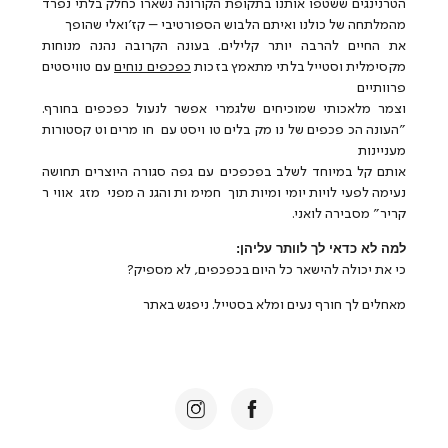
הטרנינגים ששטפו אותנו בתקופת הקורונה נשארו כחלק בלתי נפרד
מהמלתחה של כולנו ואיתם הלבוש הספורטיבי – קז'ואלי שהופך
את החיים להרבה יותר קלילים. בעונה הקרובה נהנה מנוחות
מקסימלית וסטייל בלתי מתאמץ בזכות
כפכפים נוחים
עם טוויסטים
פרוותיים
וצמר מלאכותי שמוכיחים שלגמרי אפשר לנעול כפכפים בחורף.
"העונה הכפכפים שלנו מקבלים טוויסט עם חומרים וטקסטורות
מעניינות
אותם קל במיוחד לשלב בפכפכים עם גפה סגורה היוצרים תחושה
נעימה לפעילויות יומיומיות תוך חמימות והגנה מפני מזג אוויר
קריר" מסבירה לואני.
למה לא כדאי לך לוותר עליהן:
כי את יכולה להישאר כל היום בכפכפים, לא מספיק?
מאחלים לך חורף נעים ומלא בסטייל. ניפגש באתר