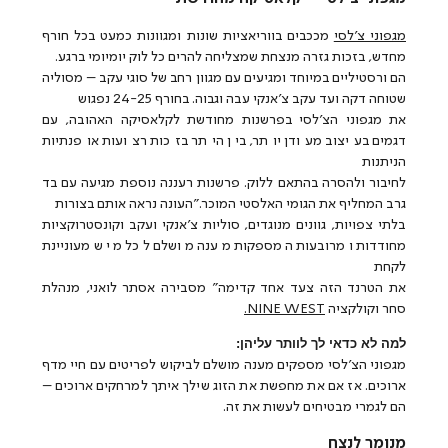
מגפוני צ'לסי
מככבים בווריאציות שונות ומגוונות כמעט בכל חורף
מחדש, בזכות גזרה מנצחת שמצליחה להרים כל לוק יומיומי ברגע.
הם ורסטיליים במיוחד ומגיעים עם מגוון רחב של סוגי עקב – מסוליה
שטוחה דקה ועד עקב צ'אנקי עבה וגבוה. בחורף 24-25 נפגוש
את מגפוני הצ'לסי בפרשנות מחודשת לקלאסיקה האהובה, עם
דגמים בעיצוב מעודן יותר, בין היתר בזכות רצועות אופנתיות
הניתנות
לחיבור ולהסרה בהתאם ללוק. פרשנות רעננה נוספת מגיעה עם בד
גרב המחליף את הגומי האלסטי המוכר."העונה נראה אותם בצורות
בלתי צפויות, גוונים מנוגדים, סוליות צ'אנקי ועקב וקונסטרוקציות
מחודדות ומרובעות המספקות מענה מושלם לכל מי שמעוניינת
לקחת
את הטרנד הזה צעד אחד קדימה" מסבירה אסתר לואני, מנהלת
סחר וקולקציה
NINE WEST.
למה לא כדאי לך לוותר עליהן:
מגפוני הצ'לסי מספקים מענה מושלם לביקוש לפריטים עם חיי מדף
ארוכים. אז אם את מחפשת את הזוג שילך איתך למרחקים ארוכים –
הם לגמרי מבטיחים לעשות את זה.
מנומר לנצח