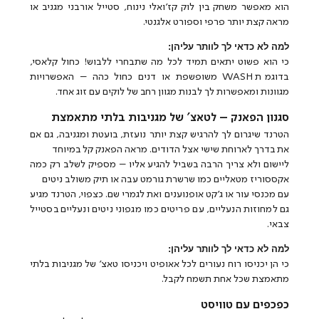
הוא מאפשר משחק בין לוק קז'ואלי נינוח, סטייל אורבני מגניב או
מראה קצת יותר פרפי וספורט אלגנטי.
למה לא כדאי לך לוותר עליהן:
כי הוא פשוט יתאים תמיד לכל מה שתבחרי ללבוש! כחול קלאסי,
בדוגמת WASH משופשפת או דנים כחול כהה – האפשרויות
מגוונות ומאפשרות לך לבנות מגוון רחב של לוקים עם זוג אחד.
סגנון הפאנק – לטאצ' של מגניבות בלתי מתאמצת
הטרנד שיגרום לך להרגיש קצת יותר נועזת, בועטת ומגניבה, גם אם
את בדרך לארוחת שישי אצל הדודים. מראה הפאנק קל במיוחד
ליישום ולא צריך הרבה בשביל להגיע אליו – מספיק לשלב רק כמה
אקססוריז מטאליים כמו שרשרת גורמט עבה או תיק משולב ניטים
עם מכנסי עור או ג'קט אופנוענים ואת לגמרי שם. כצפוי, הטרנד מגיע
גם למחוזות הנעליים, עם פריטים כמו מגפוני ניטים ונעליים בסטייל
צבאי.
למה לא כדאי לך לוותר עליהן:
כי הן יכניסו רוח נעורים לכל אאופיט ויכניסו טאצ' של מגניבות בלתי
מתאמצת שכל אחת תשמח לקבל.
כפכפים עם טוויסט