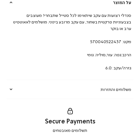
על המוצר
סנדלי רצועות עם עקב שיתאימו לכל סטייל שתבחרי! מעוצבים
בצבעוניות פרקטית בשחור, עם עקב מרובע בינוני. מושלמים לאאוטפיט
ערב או בוקר
מקט:
570040522437
הרכב:גפה: עור,סוליה: גומי
גזרה/עקב :6.0
משלוחים והחזרות
Secure Payments
|
תשלומים מאובטחים
secure
payments