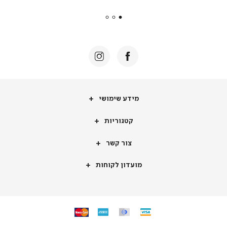
payments
|
באנר
תומכי
מכירה
-
דף
הבית
(8)
מידע
מידע שימושי
שימושי
קטגוריות
קטגוריות
צור
צור קשר
קשר
מועדון
מועדון לקוחות
לקוחות