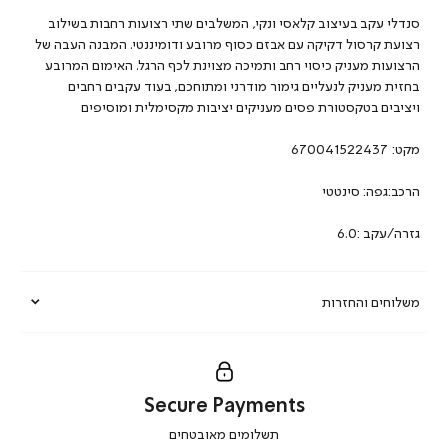
סנדלי עקב בעיצוב קלאסי ונקי, המשלבים שתי רצועות רחבות בשילוב
רצועת קרסול דקיקה עם אבזם כסוף מרובע ודומיננטי. המבנה העבה של
הרצועות מעניק כיסוי רחב ותמיכה מצוינת לכף הרגל. האימום המרובע
בחזית מעניק לנעליים גימור מודרני ומתוחכם, בעוד עקבים רחבים
ויציבים בטקסטורת פסים מעניקים יציבות מקסימלית ומוסיפים
מקט:
670041522437
הרכב:גפה: סינטטי
גזרה/עקב :6.0
משלוחים והחזרות
Secure Payments
|
תשלומים מאובטחים
secure