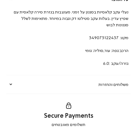
נעלי עקב קלאסיות בסגנון על זמני. מעוצבות בגזרת סירה קלאסית עם
שפיץ עדין. בעלות עקב סטילטו דק וגבוה במיוחד. מתאימות לשלל
סגנונות לבוש
מקט:
349073122437
הרכב:גפה: עור,סוליה: גומי
גזרה/עקב :6.0
משלוחים והחזרות
Secure Payments
|
תשלומים מאובטחים
secure
payments