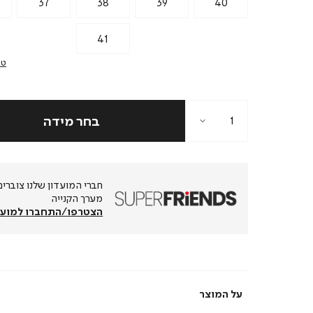
37
38
39
40
41
טב
מערך הקנייה
הצטרפו/התחברו למועד
על המוצר