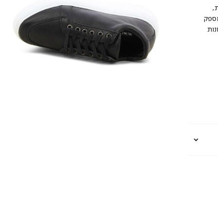
,
מספק
נות