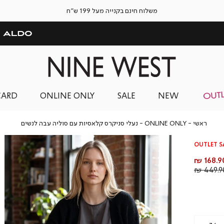
משלוח חינם בקנייה מעל 199 ש"ח
CARD
ONLINE ONLY
SALE
NEW
ראשי
ONLINE
נעלי
ראשי
ONLINE ONLY
נעלי סניקרס קלאסיות עם סוליה עבה לנשים
ONLY
סניקרס
קלאסיות
OUTLET S
עם
סוליה
חיר
168.90
עבה
וצר
מחיר
449.90
לנשים
רגיל