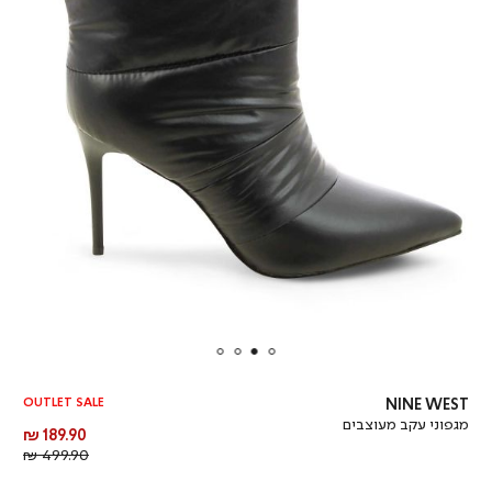
OUTLET SALE
NINE WEST
מגפוני עקב מעוצבים
מחיר
189.90 ₪
מוצר
מחיר
499.90 ₪
רגיל