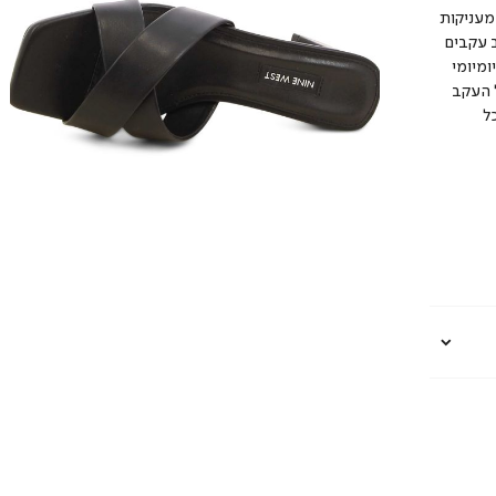
עיצוב קלאסי ונקי, עם רצועות רחבות בצורת X המעניקות
 עקבים
ומיומי
ל העקב
ל