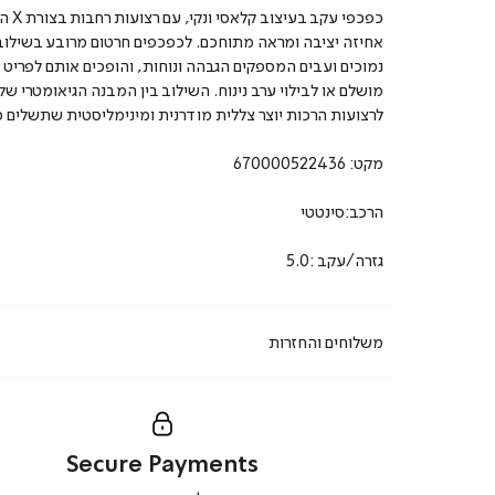
כפכפי עקב ב
אחיזה יציבה ומראה מתוחכם. לכפכפים חרטום מרובע בשילוב
נמוכים ועבים המספקים הגבהה ונוחות, והופכים אותם לפריט י
מושלם או לבילוי ערב נינוח. השילוב בין המבנה הגיאומטרי ש
לרצועות הרכות יוצר צללית מודרנית ומינימליסטית שתשלים כ
מקט:
670000522436
הרכב:סינטטי
גזרה/עקב :5.0
משלוחים והחזרות
Secure Payments
|