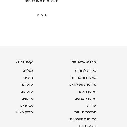
תשלומים מאובטחים
secure
payments
|
באנר
תומכי
מכירה
-
דף
הבית
(8)
מידע
קטגוריות
מידע שימושי
קטגוריות
שימושי
שירות לקוחות
נעליים
שאלות ותשובות
תיקים
מדיניות משלוחים
מגפיים
תקנון האתר
מגפונים
תקנון מבצעים
ארנקים
אודות
אביזרים
הצהרת נגישות
מגזין 2024
מדיניות הפרטיות
GIFTCARD