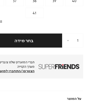
37
38
39
40
41
טב
מערך הקנייה
הצטרפו/התחברו למועד
על המוצר