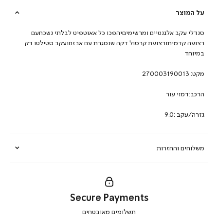
על המוצר
סנדלי עקב אלגנטיים ומרשימיםיהפכו כל אאוטפיט לבלתי נשכחעם
רצועה קדמיתורצועת קרסול דקה שנסגרת עם אבזםועקב סטילטו דק
במיוחד
מקט:
270003190013
הרכב:דמוי עור
גזרה/עקב :9.0
משלוחים והחזרות
Secure Payments
|
תשלומים מאובטחים
secure