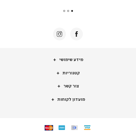
payments
|
באנר
תומכי
מכירה
-
דף
הבית
(8)
מידע
מידע שימושי
שימושי
קטגוריות
קטגוריות
צור
צור קשר
קשר
מועדון
מועדון לקוחות
לקוחות