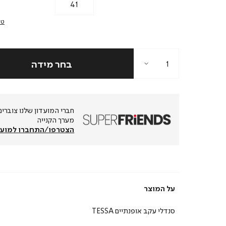
41
טב
מערך הקנייה
הצטרפו/התחברו למועד
על המוצר
סנדלי עקב אופנתיים TESSA