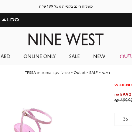
משלוח חינם בקנייה מעל 199 ש"ח
CARD
ONLINE ONLY
SALE
NEW
ראשי
SALE
Outlet
סנדלי
ראשי
SALE
Outlet
סנדלי עקב אופנתיים TESSA
עקב
אופנתיים
WEEKEND 
TESSA
מחיר
59.90 ₪
מוצר
מחיר
499.90 
רגיל
36