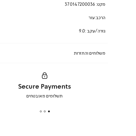
מקט:
370147200036
הרכב:עור
גזרה/עקב :9.0
משלוחים והחזרות
Secure Payments
|
תשלומים מאובטחים
secure
payments
|
באנר
תומכי
מכירה
-