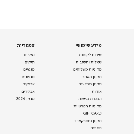
תומכי
מכירה
-
דף
הבית
(8)
מידע
קטגוריות
מידע שימושי
קטגוריות
שימושי
שירות לקוחות
נעליים
שאלות ותשובות
תיקים
מדיניות משלוחים
מגפיים
תקנון האתר
מגפונים
תקנון מבצעים
ארנקים
אודות
אביזרים
הצהרת נגישות
מגזין 2024
מדיניות הפרטיות
GIFTCARD
תקנון גיפט קארד
סניפים