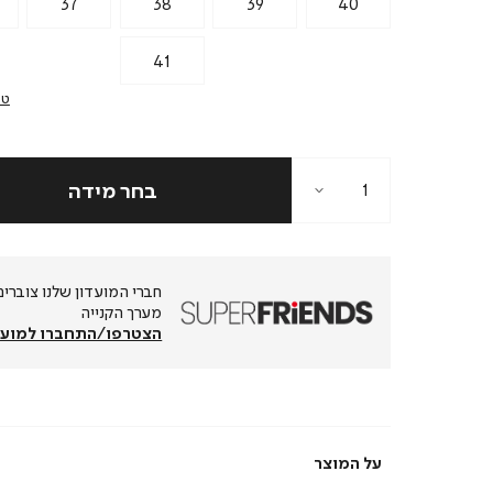
37
38
39
40
41
טב
מערך הקנייה
הצטרפו/התחברו למועד
על המוצר