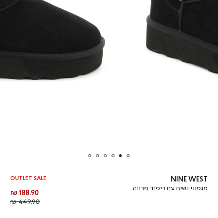
OUTLET SALE
NINE WEST
מגפוני נשים עם ריפוד פרווה
מחיר
188.90 ₪
מוצר
מחיר
449.90 ₪
רגיל