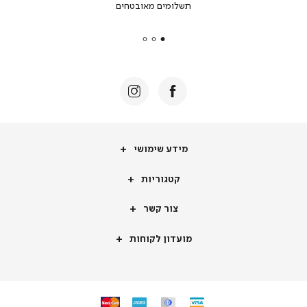
תשלומים מאובטחים
secure
payments
|
באנר
תומכי
מכירה
-
דף
הבית
(8)
מידע
מידע שימושי
שימושי
קטגוריות
קטגוריות
צור
צור קשר
קשר
מועדון
מועדון לקוחות
לקוחות