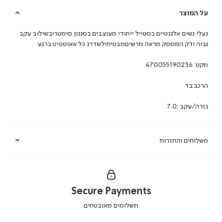
על המוצר
נעלי נשים אלגנטיים בסטייל ייחודי מעוצבים בסגנון סימטריבשילוב עקב
גבוה ודק המספק מראה מרשיםמבטיחילשדרג כל אאוטפיט ברגע
מקט:
470055190236
הרכב:בד
גזרה/עקב :7.0
משלוחים והחזרות
Secure Payments
|
תשלומים מאובטחים
secure
payments