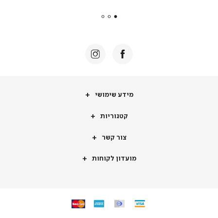
payments
|
באנר
תומכי
מכירה
-
דף
הבית
(8)
מידע
מידע שימושי
שימושי
קטגוריות
קטגוריות
צור
צור קשר
קשר
מועדון
מועדון לקוחות
לקוחות