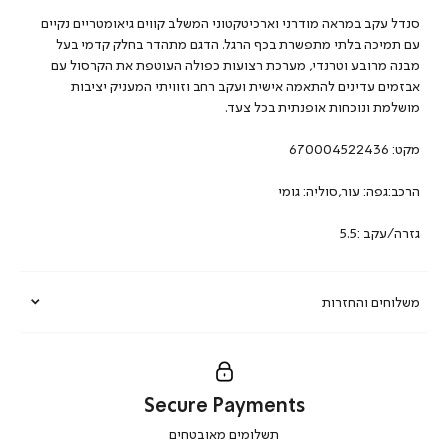
סנדל עקב במראה מודרני וארכיטקטוני המשלב קווים גיאומטריים נקיים
עם תמיכה בלתי מתפשרת בכף הרגל. הדגם מתהדר בחלק קדמי בעל
מבנה מרובע וטרנדי, מערכת רצועות כפולה העוטפת את הקרסול עם
אבזמים עדינים להתאמה אישית ועקב רחב וזוויתי המעניק יציבות
מושלמת ונוכחות אופנתית בכל צעד.
מקט:
670004522436
הרכב:גפה: עור,סוליה: גומי
גזרה/עקב :5.5
משלוחים והחזרות
Secure Payments
|
תשלומים מאובטחים
secure