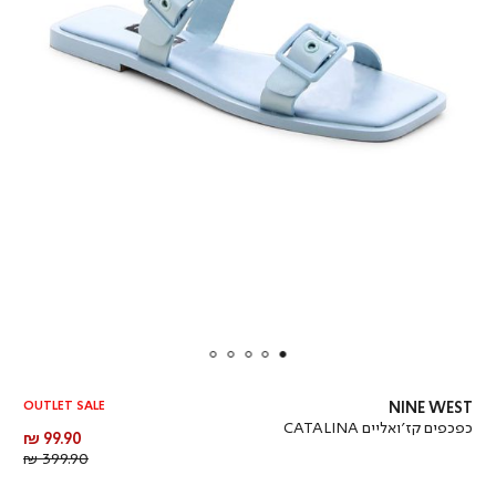
OUTLET SALE
NINE WEST
כפכפים קז’ואליים CATALINA
מחיר
99.90 ₪
מוצר
מחיר
399.90 ₪
רגיל