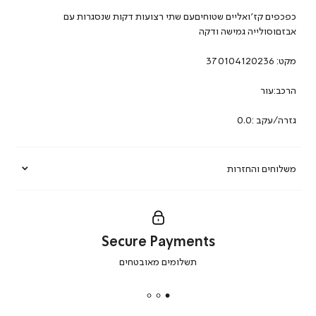
כפכפים קז’ואליים שטוחיםעם שתי רצועות דקות שנסגרות עם
אבזםוסולייה גמישה ודקה
מקט:
370104120236
הרכב:עור
גזרה/עקב :0.0
משלוחים והחזרות
Secure Payments
|
תשלומים מאובטחים
secure
payments
|
באנר