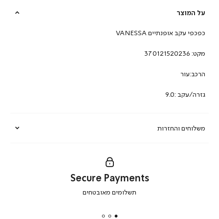
על המוצר
כפכפי עקב אופנתיים VANESSA
מקט:
370121520236
הרכב:עור
גזרה/עקב :9.0
משלוחים והחזרות
Secure Payments
|
תשלומים מאובטחים
secure
payments
|