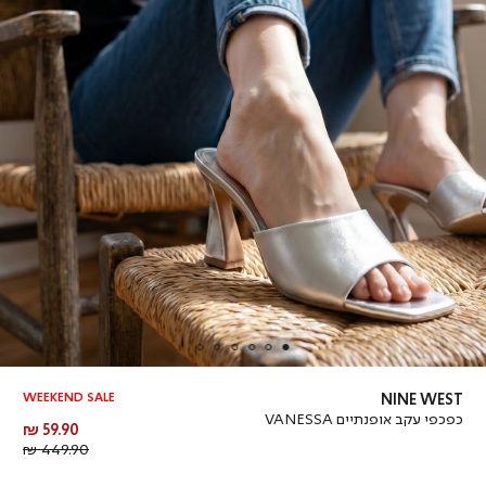
WEEKEND SALE
NINE WEST
כפכפי עקב אופנתיים VANESSA
מחיר
59.90 ₪
מוצר
מחיר
449.90 ₪
רגיל