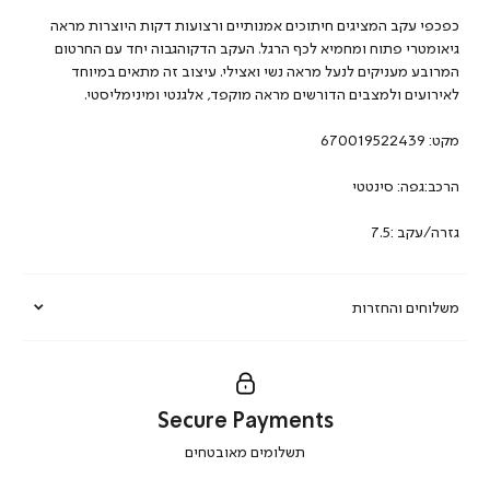
כפכפי עקב המציגים חיתוכים אמנותיים ורצועות דקות היוצרות מראה
גיאומטרי פתוח ומחמיא לכף הרגל. העקב הדקוהגבוה יחד עם החרטום
המרובע מעניקים לנעל מראה נשי ואצילי. עיצוב זה מתאים במיוחד
לאירועים ולמצבים הדורשים מראה מוקפד, אלגנטי ומינימליסטי.
מקט:
670019522439
הרכב:גפה: סינטטי
גזרה/עקב :7.5
משלוחים והחזרות
Secure Payments
|
תשלומים מאובטחים
secure
payments