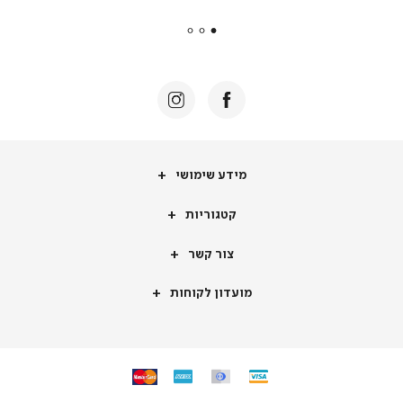
payments
|
באנר
תומכי
מכירה
-
דף
הבית
(8)
מידע
מידע שימושי
שימושי
קטגוריות
קטגוריות
צור
צור קשר
קשר
מועדון
מועדון לקוחות
לקוחות