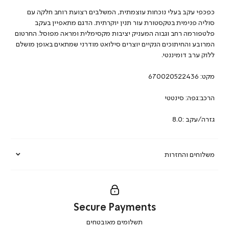
כפכפי עקב בעלי נוכחות עוצמתית, המשלבים רצועת רוחב חלקה עם
סוליה פנימית בטקסטורת עור תנין יוקרתית. הדגם מתאפיין בעקב
פלטפורמה רחב וגבוה המעניק יציבות מקסימלית ומראה מפוסל. החרטום
המרובע והחיתוכים הנקיים יוצרים סילואט מודרני שמתאים באופן מושלם
ללוק ערב דומיננטי.
מקט:
670020522436
הרכב:גפה: סינטטי
גזרה/עקב :8.0
משלוחים והחזרות
Secure Payments
|
תשלומים מאובטחים
secure