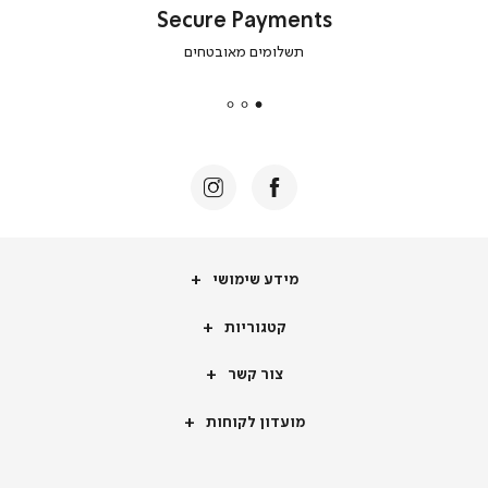
Secure Payments
|
תשלומים מאובטחים
secure
payments
|
באנר
תומכי
מכירה
-
דף
הבית
(8)
מידע
מידע שימושי
שימושי
קטגוריות
קטגוריות
צור
צור קשר
קשר
מועדון
מועדון לקוחות
לקוחות