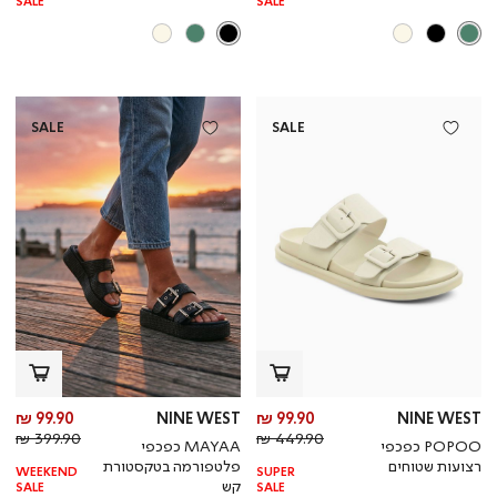
SALE
SALE
SALE
SALE
מחיר
מח
99.90 ₪
NINE WEST
99.90 ₪
NINE WEST
מחיר
מוצר
מחי
מו
399.90 ₪
449.90 ₪
POPOO כפכפי
MAYAA כפכפי
רגיל
רגי
רצועות שטוחים
פלטפורמה בטקסטורת
WEEKEND
SUPER
קש
SALE
SALE