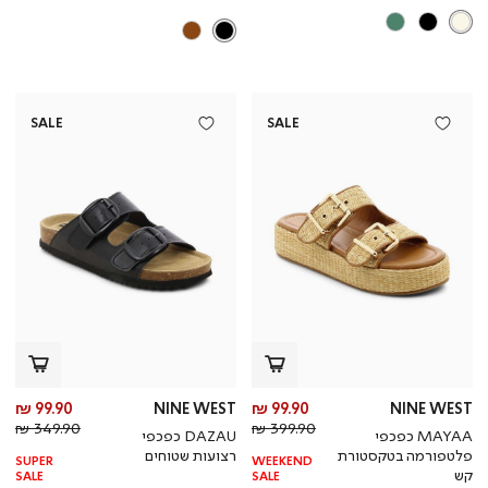
SALE
SALE
מחיר
מח
99.90 ₪
NINE WEST
99.90 ₪
NINE WEST
מחיר
מוצר
מחי
מו
349.90 ₪
399.90 ₪
MAYAA כפכפי
DAZAU כפכפי
רגיל
רגי
פלטפורמה בטקסטורת
רצועות שטוחים
SUPER
WEEKEND
קש
SALE
SALE