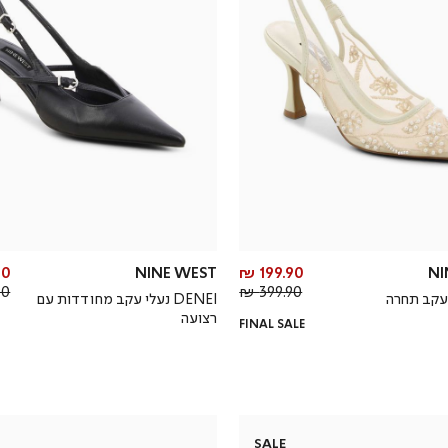
מחיר
0 ₪
NINE WEST
199.90 ₪
NI
מחיר
מוצר
 ₪
399.90 ₪
DENEI נעלי עקב מחודדות עם
רגיל
רצועה
FINAL SALE
SALE