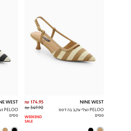
מחיר
NE WEST
174.95 ₪
NINE WEST
מחיר
מוצר
349.90 ₪
PELOO נעלי עקב בהדפס
LOO
רגיל
פסים
פסים
WEEKEND
SALE