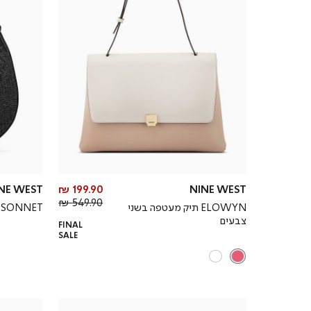
מחיר
NE WEST
199.90 ₪
NINE WEST
מחיר
מוצר
549.90 ₪
ELOWYN תיק מעטפה בשני
SONNET תיק צד מעוגל
רגיל
צבעים
FINAL
SALE