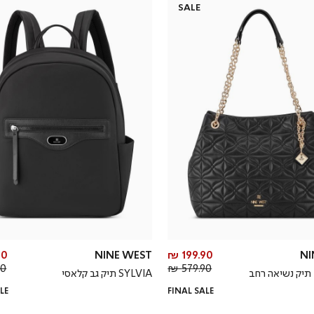
SALE
מחיר
0 ₪
NINE WEST
199.90 ₪
NI
מחיר
מוצר
 ₪
579.90 ₪
SYLVIA תיק גב קלאסי
רגיל
LE
FINAL SALE