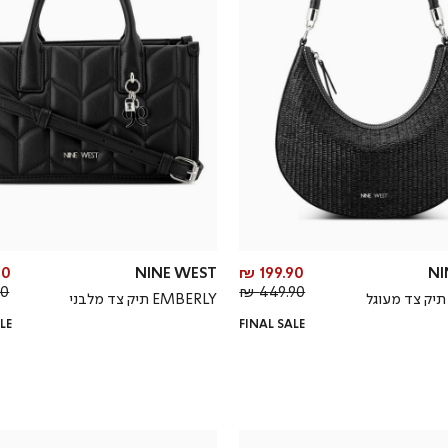
מחיר
0 ₪
NINE WEST
199.90 ₪
NI
מחיר
מוצר
 ₪
449.90 ₪
EMBERLY תיק צד מלבני
רגיל
LE
FINAL SALE