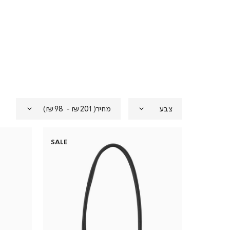
צבע
מחיר
(
₪201 - ₪98
)
SALE