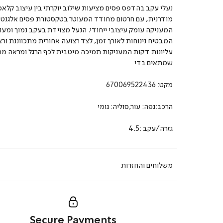
נעלי עקב בהדפס פסים מציעות שילוב יוקרתי בין עיצוב קלאסי
מודרנית, עם חרטום מחודד המעוטר בטקסטורת פסים אלגנטי
המעניקה עומק עיצובי ייחודי. הנעל מצוידת בעקב נמוך ומעו
המבטיח נינוחות לאורך זמן, לצד רצועה אחורית מתכווננת ורצ
עליונות דקות המעניקות תמיכה מיטבית לכף הרגל ומראה מ
שמתאים בדי
מקט:
670069522436
הרכב:גפה: עור,סוליה: גומי
גזרה/עקב :4.5
משלוחים והחזרות
Secure Payments