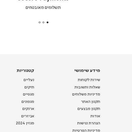
|
תשלומים מאובטחים
secure
payments
|
באנר
תומכי
מכירה
-
דף
הבית
(8)
מידע
קטגוריות
מידע שימושי
קטגוריות
שימושי
שירות לקוחות
נעליים
שאלות ותשובות
תיקים
מדיניות משלוחים
מגפיים
תקנון האתר
מגפונים
תקנון מבצעים
ארנקים
אודות
אביזרים
הצהרת נגישות
מגזין 2024
מדיניות הפרטיות