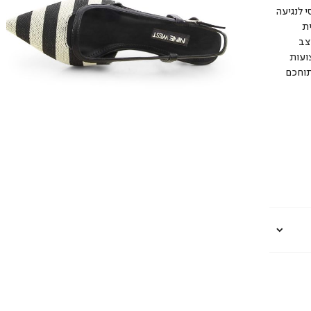
 לנגיעה
ת
צב
ועות
תוחכם