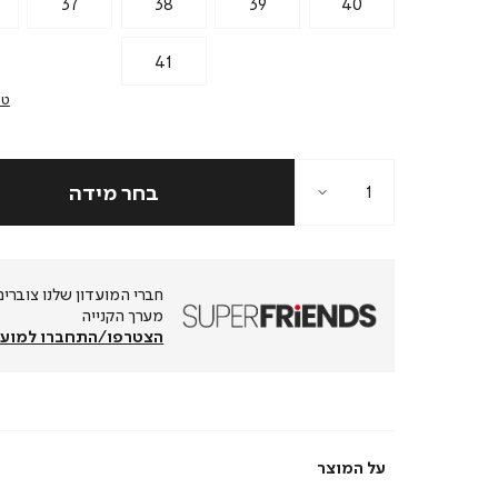
37
38
39
40
41
טב
מערך הקנייה
הצטרפו/התחברו למועד
על המוצר