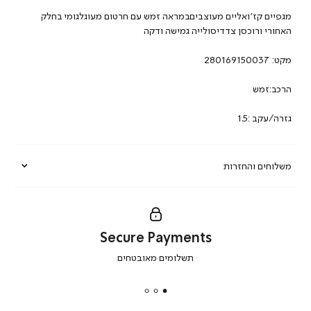
מגפיים קז’ואליים מעוצביםבמראה זמש עם חרטום מעוגלגומי בחלק
האחורי ורוכסן צדדיסולייה גמישה ודקה
מקט:
280169150037
הרכב:זמש
גזרה/עקב :1.5
משלוחים והחזרות
Secure Payments
|
תשלומים מאובטחים
secure
payments
|
באנר