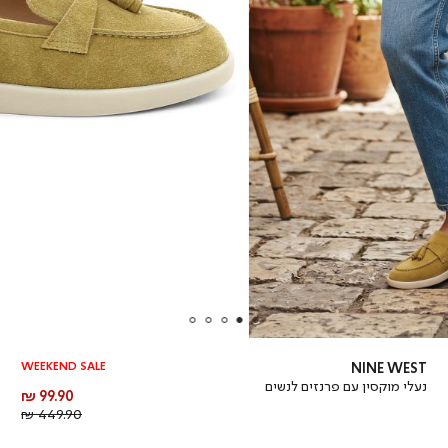
WEEKEND SALE
NINE WEST
נעלי מוקסין עם פרנזים לנשים
מחיר
99.90 ₪
מוצר
מחיר
449.90 ₪
רגיל