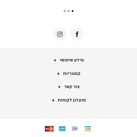
payments
|
באנר
תומכי
מכירה
-
דף
הבית
(8)
מידע
מידע שימושי
שימושי
קטגוריות
קטגוריות
צור
צור קשר
קשר
מועדון
מועדון לקוחות
לקוחות