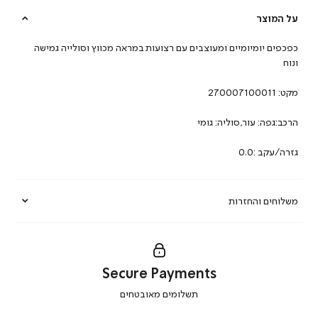
על המוצר
כפכפים יומיומיים ומעוצבים עם רצועות במראה מכווץ וסולייה גמישה
ונוח
מקט:
270007100011
הרכב:גפה: עור,סוליה: גומי
גזרה/עקב :0.0
משלוחים והחזרות
Secure Payments
|
תשלומים מאובטחים
secure
payments