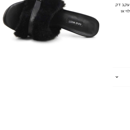
 עקב דק
וי או