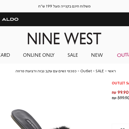
משלוח חינם בקנייה מעל 199 ש"ח
CARD
ONLINE ONLY
SALE
NEW
ראשי
SALE
Outlet
כפכפי
ראשי
SALE
Outlet
כפכפי נשים עם עקב גבוה ורצועת פרווה
נשים
עם
OUTLET S
עקב
גבוה
מחיר
99.90 ₪
ורצועת
מוצר
מחיר
399.90 
פרווה
רגיל