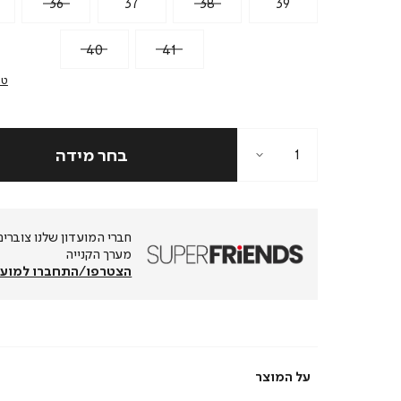
36
37
38
39
40
41
טב
מערך הקנייה
הצטרפו/התחברו למועד
על המוצר