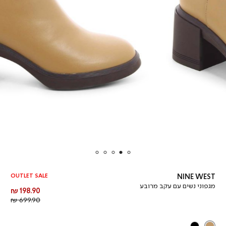
OUTLET SALE
NINE WEST
מגפוני נשים עם עקב מרובע
מחיר
198.90 ₪
מוצר
מחיר
699.90 ₪
רגיל