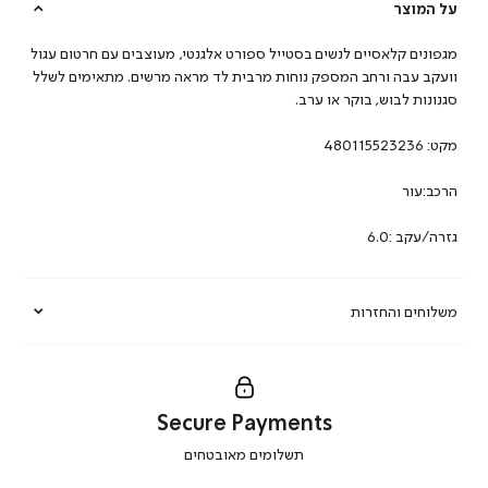
על המוצר
מגפונים קלאסיים לנשים בסטייל ספורט אלגנטי, מעוצבים עם חרטום עגול
וועקב עבה ורחב המספק נוחות מרבית לד מראה מרשים. מתאימים לשלל
סגנונות לבוש, בוקר או ערב.
מקט:
480115523236
הרכב:עור
גזרה/עקב :6.0
משלוחים והחזרות
Secure Payments
|
תשלומים מאובטחים
secure
payments