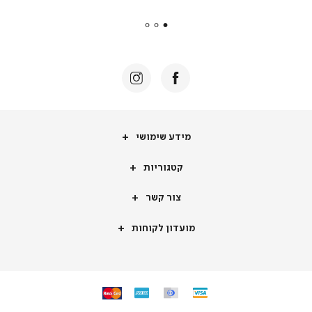
payments
|
באנר
תומכי
מכירה
-
דף
הבית
(8)
מידע
מידע שימושי
שימושי
קטגוריות
קטגוריות
צור
צור קשר
קשר
מועדון
מועדון לקוחות
לקוחות