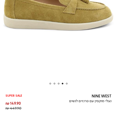
SUPER SALE
NINE WEST
נעלי מוקסין עם פרנזים לנשים
מחיר
149.90 ₪
מוצר
מחיר
449.90 ₪
רגיל