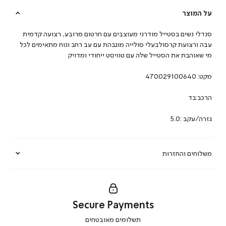
על המוצר
סנדלי נשים בסטייל מודרני מעוצבים עם חרטום מרובע, רצועה קדמית
עבה ורצועת קרסולבעלי סולייה מוגבהת עם עב רחב ונוח מתאימים לכל
מי שאוהבת את הסטייל שלה עם טוויסט ייחודי ומדויק
מקט:
470029100640
הרכב:בד
גזרה/עקב :5.0
משלוחים והחזרות
Secure Payments
|
תשלומים מאובטחים
secure