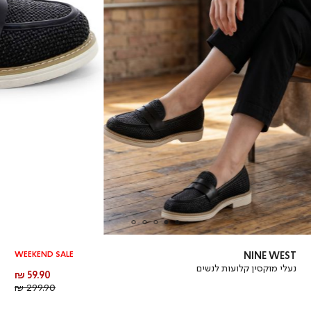
WEEKEND SALE
NINE WEST
נעלי מוקסין קלועות לנשים
מחיר
59.90 ₪
מוצר
מחיר
299.90 ₪
רגיל