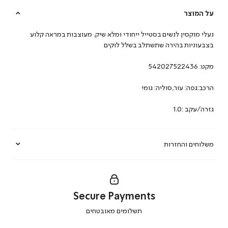
על המוצר
נעלי מוקסין לנשים בסטייל ייחודי ומלא שיק. מעוצבות במראה קלוע
בצבעוניות בהירה שתשתלב בשלל לוקים
מקט:
542027522436
הרכב:גפה: עור,סוליה: גומי
גזרה/עקב :1.0
משלוחים והחזרות
Secure Payments
|
תשלומים מאובטחים
secure
payments