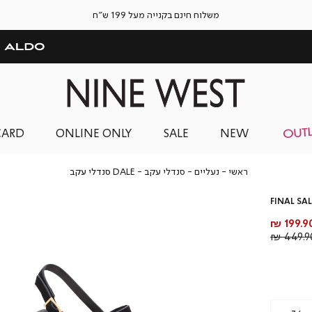
משלוח חינם בקנייה מעל 199 ש"ח
CARD
ONLINE ONLY
SALE
NEW
ראשי
נעליים
סנדלי
DALE
ראשי
נעליים
סנדלי עקב
DALE סנדלי עקב
עקב
סנדלי
עקב
FINAL SAL
חיר
199.90 
וצר
מחיר
449.90
רגיל