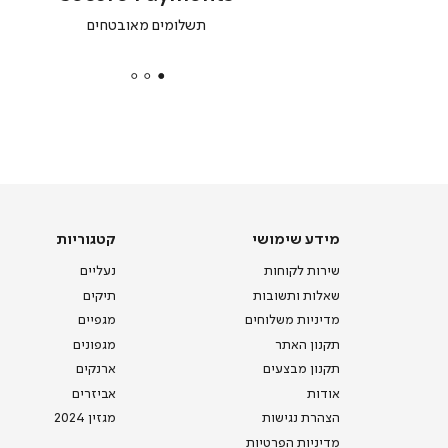
|
תשלומים מאובטחים
secure
payments
|
באנר
תומכי
מכירה
-
דף
הבית
(8)
מידע
קטגוריות
מידע שימושי
קטגוריות
שימושי
שירות לקוחות
נעליים
שאלות ותשובות
תיקים
מדיניות משלוחים
מגפיים
תקנון האתר
מגפונים
תקנון מבצעים
ארנקים
אודות
אביזרים
הצהרת נגישות
מגזין 2024
מדיניות הפרטיות