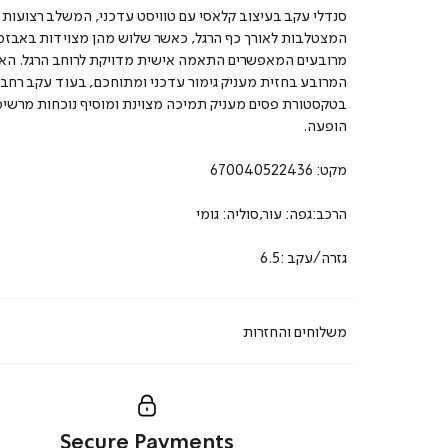
סנדלי עקב בעיצוב קלאסי עם טוויסט עדכני, המשלב רצועות 
המצטלבות לאורך כף הרגל, כאשר שלוש מהן מצוידות באבז
מרובעים המאפשרים התאמה אישית מדויקת לרוחב הרגל. הא
המרובע בחזית מעניק גימור עדכני ומתוחכם, בעוד עקב רחב ו
בטקסטורת פסים מעניק תמיכה מצוינת ומוסיף נוכחות מרשי
הופעה.
מקט:
670040522436
הרכב:גפה: עור,סוליה: גומי
גזרה/עקב :6.5
משלוחים והחזרות
Secure Payments