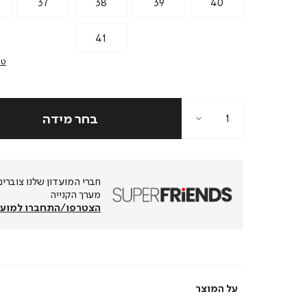
37
38
39
40
41
טב
מערך הקנייה
הצטרפו/התחברו למועד
על המוצר