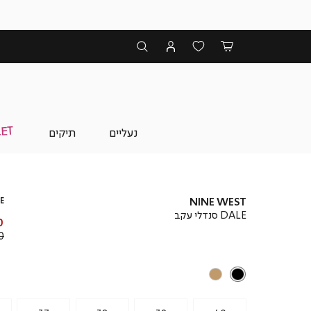
נעליים
תיקים
E
NINE WEST
DALE סנדלי עקב
מ
₪
מ
 ₪