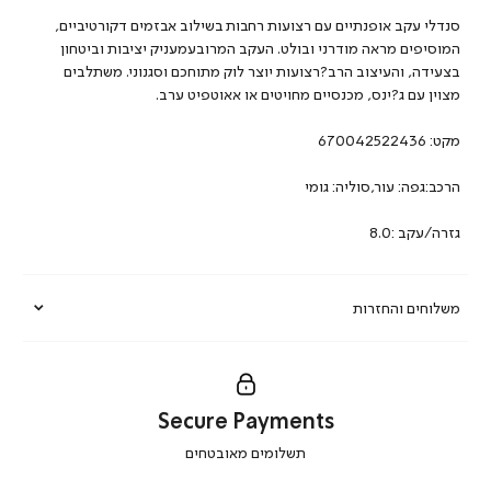
סנדלי עקב אופנתיים עם רצועות רחבות בשילוב אבזמים דקורטיביים,
המוסיפים מראה מודרני ובולט. העקב המרובעמעניק יציבות וביטחון
בצעידה, והעיצוב הרב?רצועות יוצר לוק מתוחכם וסגנוני. משתלבים
מצוין עם ג?ינס, מכנסיים מחויטים או אאוטפיט ערב.
מקט:
670042522436
הרכב:גפה: עור,סוליה: גומי
גזרה/עקב :8.0
משלוחים והחזרות
Secure Payments
|
תשלומים מאובטחים
secure
payments