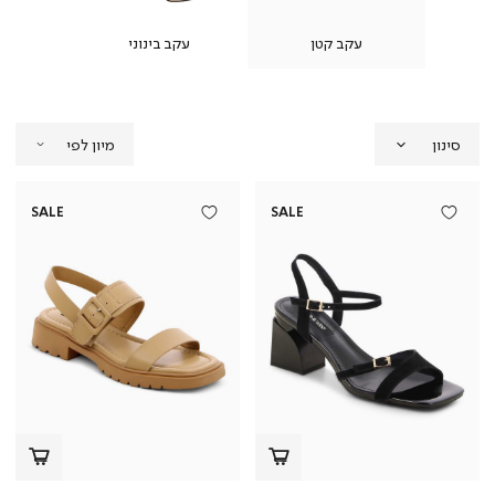
ה
עקב קטן
עקב בינוני
עק
סינון
SALE
SALE