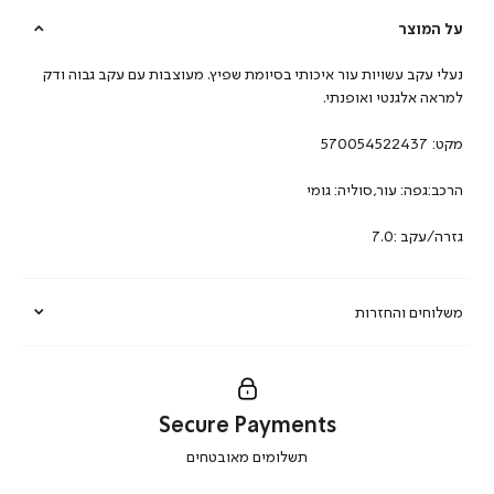
על המוצר
נעלי עקב עשויות עור איכותי בסיומת שפיץ. מעוצבות עם עקב גבוה ודק
למראה אלגנטי ואופנתי.
מקט:
570054522437
הרכב:גפה: עור,סוליה: גומי
גזרה/עקב :7.0
משלוחים והחזרות
Secure Payments
|
תשלומים מאובטחים
secure
payments