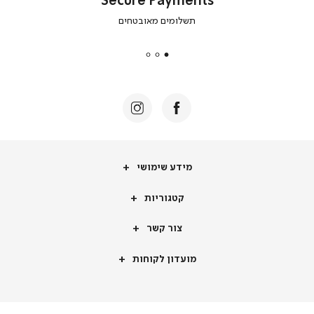
Secure Payments
|
תשלומים מאובטחים
secure
payments
|
באנר
תומכי
מכירה
-
דף
הבית
(8)
מידע
מידע שימושי
שימושי
קטגוריות
קטגוריות
צור
צור קשר
קשר
מועדון
מועדון לקוחות
לקוחות