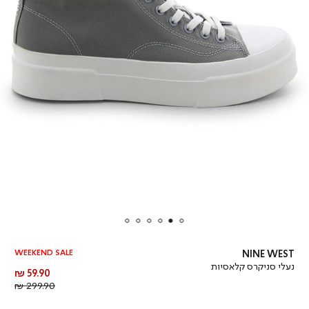
WEEKEND SALE
NINE WEST
נעלי סניקרס קלאסיות
מחיר
59.90 ₪
מוצר
מחיר
299.90 ₪
רגיל