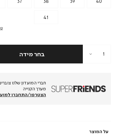
37
38
39
40
41
טב
מערך הקנייה
הצטרפו/התחברו למועד
על המוצר