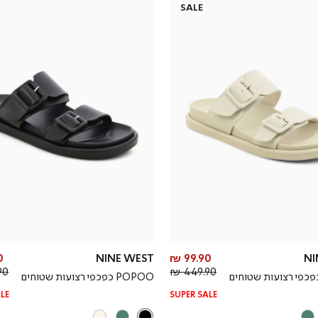
SALE
מחיר
₪
NINE WEST
99.90 ₪
NI
מחיר
מוצר
0 ₪
449.90 ₪
POPOO כפכפי רצועות שטוחים
רגיל
LE
SUPER SALE