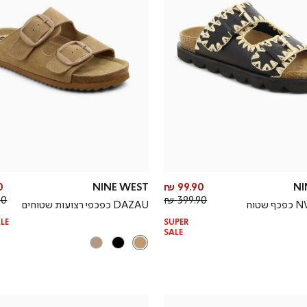
מחיר
₪
NINE WEST
99.90 ₪
NI
מחיר
מוצר
 ₪
399.90 ₪
NWNEYAO כפכף שטוח
DAZAU כפכפי רצועות שטוחים
רגיל
LE
SUPER
SALE